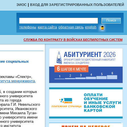
|
ЭИОС
ВХОД ДЛЯ ЗАРЕГИСТРИРОВАННЫХ ПОЛЬЗОВАТЕЛЕЙ
сообщить
телефоны
карта сайта
обратная связь
english
об
ошибке
СЛУЖБА ПО КОНТРАКТУ В ВОЙСКАХ БЕСПИЛОТНЫХ СИСТЕМ
ние социальных
рекламы «Спектр»,
титута менеджмента,
, в создании которых
нного университета
та из города
ирала Г.И. Невельского
рситета, Ивановского
имени Михаила Туган-
го университета имени
енного университета
го института