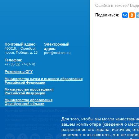
Ошибка в тексте? Выде
Поделиться:
Почтовый адрес:
Электронный
460018
,
г. Оренбург,
адрес:
просп. Победы, д. 13
post@mail.osu.ru
Телефон:
+7 (35-32) 77-67-70
Реквизиты ОГУ
Министерство науки и высшего образования
Российской Федерации
Министерство просвещения
Российской Федерации
Министерство образования
Оренбургской области
Горячая линия Минобрнауки России:
- по обеспечению правовой и социальной защиты
Для того, чтобы мы могли качественн
обучающихся:
8 800 222-55-71 (доб. 1)
вашем компьютере (сведения о местоп
- по психологической помощи студенческой
молодежи:
8 800 222-55-71 (доб. 2)
разрешение его экрана; источник, от
нажимает пользователь; эта же инфо