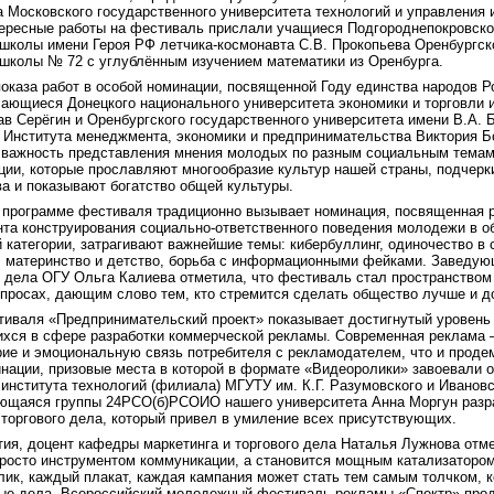
 Московского государственного университета технологий и управления 
нтересные работы на фестиваль прислали учащиеся Подгороднепокровск
школы имени Героя РФ летчика-космонавта С.В. Прокопьева Оренбургско
школы № 72 с углублённым изучением математики из Оренбурга.
оказа работ в особой номинации, посвященной Году единства народов Р
чающиеся Донецкого национального университета экономики и торговли 
в Серёгин и Оренбургского государственного университета имени В.А. 
р Института менеджмента, экономики и предпринимательства Виктория Б
 важность представления мнения молодых по разным социальным темам
ции, которые прославляют многообразие культур нашей страны, подчер
а и показывают богатство общей культуры.
 программе фестиваля традиционно вызывает номинация, посвященная 
нта конструирования социально-ответственного поведения молодежи в о
 категории, затрагивают важнейшие темы: кибербуллинг, одиночество в с
 материнство и детство, борьба с информационными фейками. Заведу
о дела ОГУ Ольга Калиева отметила, что фестиваль стал пространством
просах, дающим слово тем, кто стремится сделать общество лучше и д
тиваля «Предпринимательский проект» показывает достигнутый уровен
хся в сфере разработки коммерческой рекламы. Современная реклама —
рие и эмоциональную связь потребителя с рекламодателем, что и прод
инации, призовые места в которой в формате «Видеоролики» завоевали
 института технологий (филиала) МГУТУ им. К.Г. Разумовского и Иванов
ающаяся группы 24РСО(б)РСОИО нашего университета Анна Моргун разр
торгового дела, который привел в умиление всех присутствующих.
ия, доцент кафедры маркетинга и торгового дела Наталья Лужнова отме
просто инструментом коммуникации, а становится мощным катализаторо
ик, каждый плакат, каждая кампания может стать тем самым толчком, 
ые дела. Всероссийский молодежный фестиваль рекламы «Спектр» про