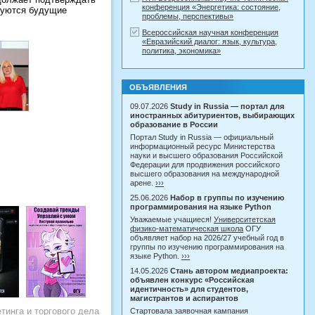
конференция «Энергетика: состояние,
руются будущие
проблемы, перспективы»
Всероссийская научная конференция
«Евразийский диалог: язык, культура,
политика, экономика»
ОБЪЯВЛЕНИЯ
09.07.2026
Study in Russia — портал для
иностранных абитуриентов, выбирающих
образование в России
Портал Study in Russia — официальный
информационный ресурс Министерства
науки и высшего образования Российской
Федерации для продвижения российского
высшего образования на международной
арене.
›››
25.06.2026
Набор в группы по изучению
программирования на языке Python
Уважаемые учащиеся!
Университетская
физико-математическая школа
ОГУ
объявляет набор на 2026/27 учебный год в
группы по изучению программирования на
языке Python.
›››
14.05.2026
Стань автором медиапроекта:
объявлен конкурс «Российская
идентичность» для студентов,
магистрантов и аспирантов
тинга и торгового дела
Стартовала заявочная кампания