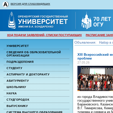
ВЕРСИЯ ДЛЯ СЛАБОВИДЯЩИХ
ХОД ПОДАЧИ ЗАЯВЛЕНИЙ, СПИСКИ ПОСТУПАЮЩИХ
РАСПИСАНИЕ ЗАН
Объявления:
Набор в 
УНИВЕРСИТЕТ
Набор в 
СВЕДЕНИЯ ОБ ОБРАЗОВАТЕЛЬНОЙ
XIII Всероссийский 
ОРГАНИЗАЦИИ
проблем
ПОДРАЗДЕЛЕНИЯ
27.05.26
СТУДЕНТУ
АСПИРАНТУ И ДОКТОРАНТУ
АБИТУРИЕНТУ
ШКОЛЬНИКУ
НАУКА
из города Владивосток
СТУДГОРОДОК
государственного унив
Барановского, Казанск
ВЫПУСКНИКУ
В.Г. Тимирясова, Кеме
туризма и сервиса из 
СИСТЕМА ВЫСШЕГО ОБРАЗОВАНИЯ