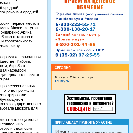
имени
ой средней
го района и средней
оссии, первое место в
имени Михаила Туган-
Бондаренко Арина
оброва отметила в
 и трогательность
кивают силу
разработке социальной
бществе. Работы,
ети, борьба с
СЕГОДНЯ
ющая кафедрой
 для диалога о самых
6 августа 2026 г., четверг
обрее.
Каникулы
ь профессиональных
 это не про «купи-
емонстрировали
 обучающиеся
ского государственного
аботала маскота для
тила, что социальная
ПРИГЛАШАЕМ ПРИНЯТЬ УЧАСТИЕ
м социальных
который вдохновит
XVII Всероссийская научно-техническая
должает подтверждать