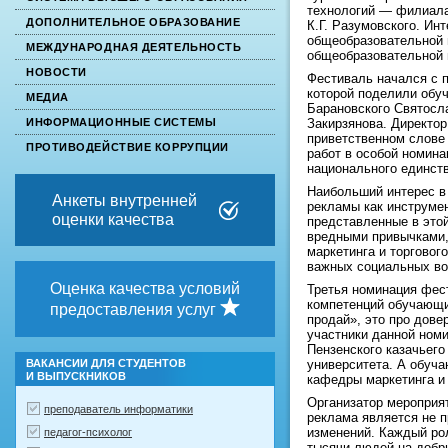
технологий — филиала
ДОПОЛНИТЕЛЬНОЕ ОБРАЗОВАНИЕ
К.Г. Разумовского. И
общеобразовательной 
МЕЖДУНАРОДНАЯ ДЕЯТЕЛЬНОСТЬ
общеобразовательной 
НОВОСТИ
Фестиваль начался с п
которой поделили обу
МЕДИА
Барановского Святосла
Закирзянова. Директо
ИНФОРМАЦИОННЫЕ СИСТЕМЫ
приветственном слове
ПРОТИВОДЕЙСТВИЕ КОРРУПЦИИ
работ в особой номина
национального единств
Наибольший интерес в
Анкеты внутренней
рекламы как инструме
оценки качества
представленные в этой
вредными привычками,
маркетинга и торговог
важных социальных во
Оценка качества условий
Третья номинация фес
компетенций обучающи
предоставления услуг
продай», это про дове
участники данной ном
Пензенского казачьего
университета. А обуч
ВАКАНСИИ ДЛЯ СТУДЕНТОВ
И ВЫПУСКНИКОВ
кафедры маркетинга и 
Организатор мероприят
преподаватель информатики
реклама является не 
изменений. Каждый рол
педагог-психолог
тысячи людей на добр