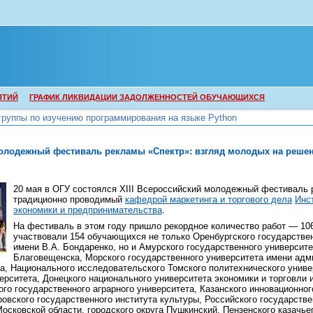
ЯТИЙ
ГРАФИК ЛИКВИДАЦИИ ЗАДОЛЖЕННОСТЕЙ ОБУЧАЮЩИХСЯ
группы по изучению программирования на языке Python
группы по изучению программирования на языке Python
молодежный фестиваль рекламы «Спектр»: взгляд молодых на реше
20 мая в ОГУ состоялся XIII Всероссийский молодежный фестиваль 
традиционно проводимый
кафедрой маркетинга и торгового дела
Инс
экономики и предпринимательства
.
На фестиваль в этом году пришло рекордное количество работ — 106
участвовали 154 обучающихся не только Оренбургского государстве
имени В.А. Бондаренко, но и Амурского государственного университе
Благовещенска, Морского государственного университета имени адм
а, Национального исследовательского Томского политехнического униве
ерситета, Донецкого национального университета экономики и торговли 
ого государственного аграрного университета, Казанского инновационно
ровского государственного института культуры, Российского государств
Московской области, городского округа Пушкинский, Пензенского казачье