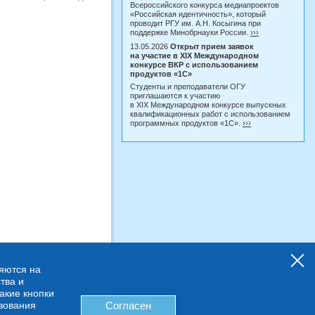
Всероссийского конкурса медиапроектов
«Российская идентичность», который
проводит РГУ им. А.Н. Косыгина при
поддержке Минобрнауки России.
›››
13.05.2026
Открыт прием заявок
на участие в XIX Международном
конкурсе ВКР с использованием
продуктов «1С»
Студенты и преподаватели ОГУ
приглашаются к участию
в XIX Международном конкурсе выпускных
квалификационных работ с использованием
программных продуктов «1С».
›››
няются на
тва и
какие кнопки
ьзования
Согласен