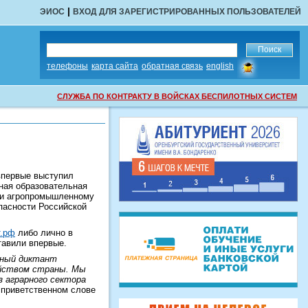
|
ЭИОС
ВХОД ДЛЯ ЗАРЕГИСТРИРОВАННЫХ ПОЛЬЗОВАТЕЛЕЙ
сообщить
телефоны
карта сайта
обратная связь
english
об
ошибке
СЛУЖБА ПО КОНТРАКТУ В ВОЙСКАХ БЕСПИЛОТНЫХ СИСТЕМ
впервые выступил
ная образовательная
или агропромышленному
пасности Российской
т.рф
либо лично в
тавили впервые.
рный диктант
зяйством страны. Мы
з аграрного сектора
в приветственном слове