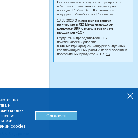
Всероссийского конкурса медиапроектов
«Российская идентичность», который
проводит РГУ им. А.Н. Косыгина при
поддержке Минобрнауки России.
›››
13.05.2026
Открыт прием заявок
на участие в XIX Международном
конкурсе ВКР с использованием
продуктов «1С»
Студенты и преподаватели ОГУ
приглашаются к участию
в XIX Международном конкурсе выпускных
квалификационных работ с использованием
программных продуктов «1С».
›››
няются на
тва и
какие кнопки
ьзования
Согласен
литики
ании cookies
В.А. Бондаренко».