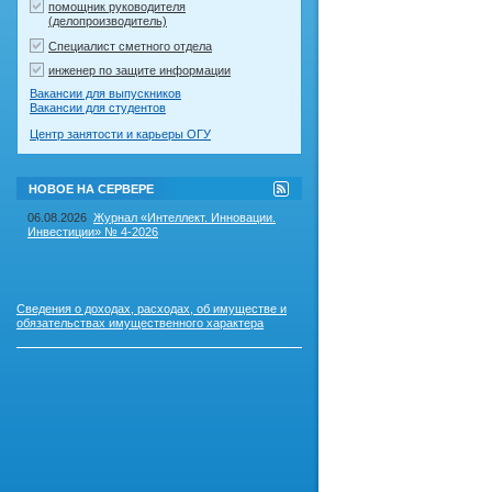
помощник руководителя
(делопроизводитель)
Специалист сметного отдела
инженер по защите информации
Вакансии для выпускников
Вакансии для студентов
Центр занятости и карьеры ОГУ
RSS-
НОВОЕ НА СЕРВЕРЕ
лента
"Новое
06.08.2026
Журнал «Интеллект. Инновации.
на
Инвестиции» № 4-2026
сервере"
Сведения о доходах, расходах, об имуществе и
обязательствах имущественного характера