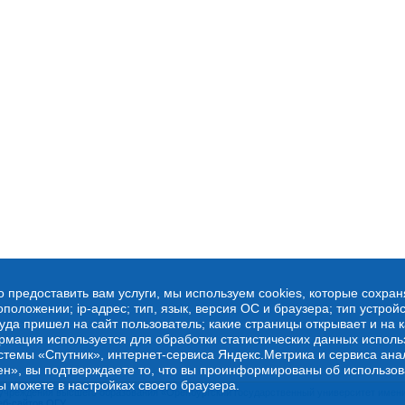
о предоставить вам услуги, мы используем cookies, которые сохра
оложении; ip-адрес; тип, язык, версия ОС и браузера; тип устройс
куда пришел на сайт пользователь; какие страницы открывает и на 
рмация используется для обработки статистических данных испол
стемы «Спутник», интернет-сервиса Яндекс.Метрика и сервиса ана
ен», вы подтверждаете то, что вы проинформированы об использов
ы можете в настройках своего браузера.
учреждения высшего образования «Оренбургский государственный университет имени 
еб-сайтов ОГУ