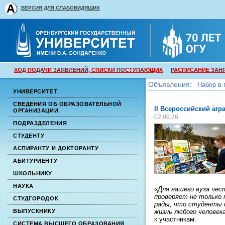
ВЕРСИЯ ДЛЯ СЛАБОВИДЯЩИХ
ХОД ПОДАЧИ ЗАЯВЛЕНИЙ, СПИСКИ ПОСТУПАЮЩИХ
РАСПИСАНИЕ ЗАН
Объявления:
Набор в 
УНИВЕРСИТЕТ
Набор в 
СВЕДЕНИЯ ОБ ОБРАЗОВАТЕЛЬНОЙ
II Всероссийский агр
ОРГАНИЗАЦИИ
02.06.26
ПОДРАЗДЕЛЕНИЯ
СТУДЕНТУ
АСПИРАНТУ И ДОКТОРАНТУ
АБИТУРИЕНТУ
ШКОЛЬНИКУ
НАУКА
«
Для нашего вуза че
проверяет не только 
СТУДГОРОДОК
рады, что студенты и
жизнь любого человек
ВЫПУСКНИКУ
к участникам.
СИСТЕМА ВЫСШЕГО ОБРАЗОВАНИЯ