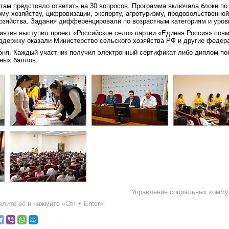
там предстояло ответить на 30 вопросов. Программа включала блоки по
му хозяйству, цифровизации, экспорту, агротуризму, продовольственной
хозяйства. Задания дифференцировали по возрастным категориям и уров
иятия выступил проект «Российское село» партии «Единая Россия» совм
ддержку оказали Министерство сельского хозяйства РФ и другие федер
июня. Каждый участник получил электронный сертификат либо диплом п
нных баллов.
Управление социальных комму
лите её и нажмите «Ctrl + Enter».