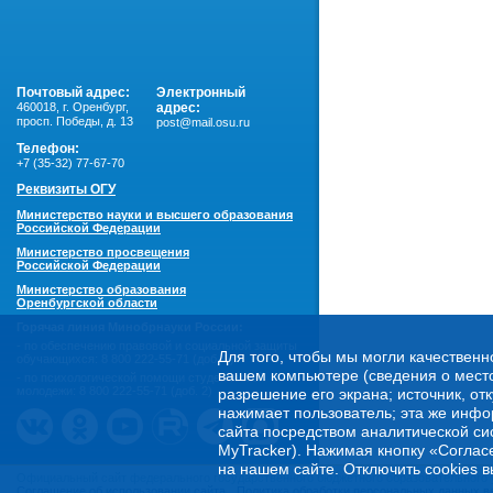
Почтовый адрес:
Электронный
460018
,
г. Оренбург,
адрес:
просп. Победы, д. 13
post@mail.osu.ru
Телефон:
+7 (35-32) 77-67-70
Реквизиты ОГУ
Министерство науки и высшего образования
Российской Федерации
Министерство просвещения
Российской Федерации
Министерство образования
Оренбургской области
Горячая линия Минобрнауки России:
- по обеспечению правовой и социальной защиты
Для того, чтобы мы могли качественн
обучающихся:
8 800 222-55-71 (доб. 1)
вашем компьютере (сведения о местоп
- по психологической помощи студенческой
молодежи:
8 800 222-55-71 (доб. 2)
разрешение его экрана; источник, от
нажимает пользователь; эта же инфо
сайта посредством аналитической си
MyTracker). Нажимая кнопку «Соглас
на нашем сайте. Отключить cookies в
Официальный сайт федерального государственного бюджетного образовательного 
Соглашение об использовании сайта
Политика обработки персональных данных в