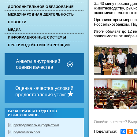
За 40 минут респонден
ДОПОЛНИТЕЛЬНОЕ ОБРАЗОВАНИЕ
животноводству, рыбно
экономике сельского 
МЕЖДУНАРОДНАЯ ДЕЯТЕЛЬНОСТЬ
Организатором меропр
НОВОСТИ
Россельхозбанком. По
МЕДИА
Итоги объявят до 12 
зависимости от набра
ИНФОРМАЦИОННЫЕ СИСТЕМЫ
ПРОТИВОДЕЙСТВИЕ КОРРУПЦИИ
Анкеты внутренней
оценки качества
Оценка качества условий
предоставления услуг
ВАКАНСИИ ДЛЯ СТУДЕНТОВ
И ВЫПУСКНИКОВ
Ошибка в тексте? Выде
преподаватель информатики
Поделиться:
педагог-психолог