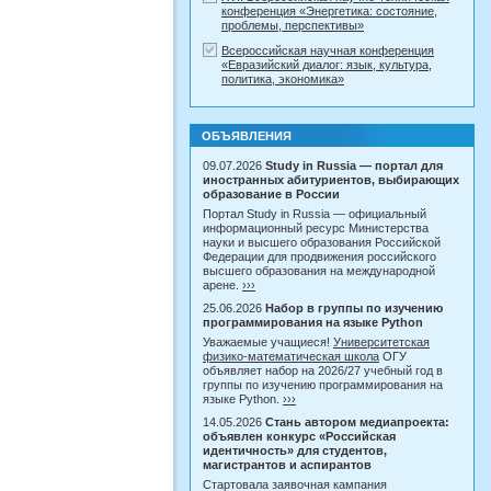
конференция «Энергетика: состояние,
проблемы, перспективы»
Всероссийская научная конференция
«Евразийский диалог: язык, культура,
политика, экономика»
ОБЪЯВЛЕНИЯ
09.07.2026
Study in Russia — портал для
иностранных абитуриентов, выбирающих
образование в России
Портал Study in Russia — официальный
информационный ресурс Министерства
науки и высшего образования Российской
Федерации для продвижения российского
высшего образования на международной
арене.
›››
25.06.2026
Набор в группы по изучению
программирования на языке Python
Уважаемые учащиеся!
Университетская
физико-математическая школа
ОГУ
объявляет набор на 2026/27 учебный год в
группы по изучению программирования на
языке Python.
›››
14.05.2026
Стань автором медиапроекта:
объявлен конкурс «Российская
идентичность» для студентов,
магистрантов и аспирантов
Стартовала заявочная кампания