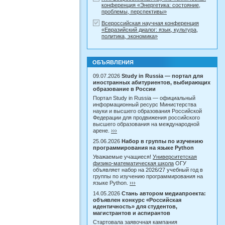
конференция «Энергетика: состояние,
проблемы, перспективы»
Всероссийская научная конференция
«Евразийский диалог: язык, культура,
политика, экономика»
ОБЪЯВЛЕНИЯ
09.07.2026
Study in Russia — портал для
иностранных абитуриентов, выбирающих
образование в России
Портал Study in Russia — официальный
информационный ресурс Министерства
науки и высшего образования Российской
Федерации для продвижения российского
высшего образования на международной
арене.
›››
25.06.2026
Набор в группы по изучению
программирования на языке Python
Уважаемые учащиеся!
Университетская
физико-математическая школа
ОГУ
объявляет набор на 2026/27 учебный год в
группы по изучению программирования на
языке Python.
›››
14.05.2026
Стань автором медиапроекта:
объявлен конкурс «Российская
идентичность» для студентов,
магистрантов и аспирантов
Стартовала заявочная кампания