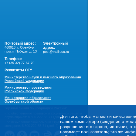
Почтовый адрес:
Электронный
460018
,
г. Оренбург,
адрес:
просп. Победы, д. 13
post@mail.osu.ru
Телефон:
+7 (35-32) 77-67-70
Реквизиты ОГУ
Министерство науки и высшего образования
Российской Федерации
Министерство просвещения
Российской Федерации
Министерство образования
Оренбургской области
Горячая линия Минобрнауки России:
- по обеспечению правовой и социальной защиты
Для того, чтобы мы могли качественн
обучающихся:
8 800 222-55-71 (доб. 1)
вашем компьютере (сведения о местоп
- по психологической помощи студенческой
молодежи:
8 800 222-55-71 (доб. 2)
разрешение его экрана; источник, от
нажимает пользователь; эта же инфо