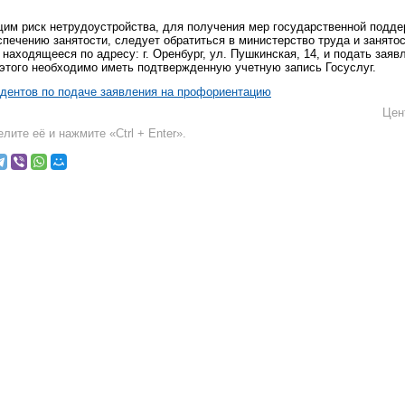
им риск нетрудоустройства, для получения мер государственной подде
печению занятости, следует обратиться в министерство труда и занято
 находящееся по адресу: г. Оренбург, ул. Пушкинская, 14, и подать заяв
 этого необходимо иметь подтвержденную учетную запись Госуслуг.
удентов по подаче заявления на профориентацию
Цен
лите её и нажмите «Ctrl + Enter».