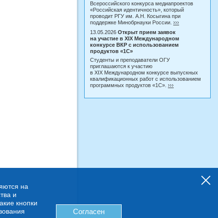
Всероссийского конкурса медиапроектов
«Российская идентичность», который
проводит РГУ им. А.Н. Косыгина при
поддержке Минобрнауки России.
›››
13.05.2026
Открыт прием заявок
на участие в XIX Международном
конкурсе ВКР с использованием
продуктов «1С»
Студенты и преподаватели ОГУ
приглашаются к участию
в XIX Международном конкурсе выпускных
квалификационных работ с использованием
программных продуктов «1С».
›››
няются на
тва и
какие кнопки
ьзования
Согласен