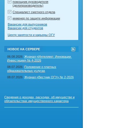
помощник руководителя
(делопроизводитель)
Специалист сметного отдела
инженер по защите информации
Вакансии для выпускников
Вакансии для студентов
Центр занятости и карьеры ОГУ
RSS-
НОВОЕ НА СЕРВЕРЕ
лента
"Новое
06.08.2026
Журнал «Интеллект. Инновации.
на
Инвестиции» № 4-2026
сервере"
08.07.2026
Положение о платных
образовательных услугах
08.07.2026
Журнал «Вестник ОГУ» № 2-2026
Сведения о доходах, расходах, об имуществе и
обязательствах имущественного характера