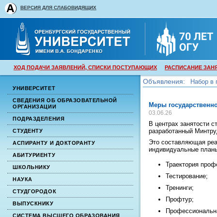
ВЕРСИЯ ДЛЯ СЛАБОВИДЯЩИХ
ХОД ПОДАЧИ ЗАЯВЛЕНИЙ, СПИСКИ ПОСТУПАЮЩИХ
РАСПИСАНИЕ ЗАН
Объявления:
Набор в 
УНИВЕРСИТЕТ
Набор в 
СВЕДЕНИЯ ОБ ОБРАЗОВАТЕЛЬНОЙ
Меры государственн
ОРГАНИЗАЦИИ
03.06.26
ПОДРАЗДЕЛЕНИЯ
В центрах занятости 
разработанный Минтру
СТУДЕНТУ
Это составляющая реа
АСПИРАНТУ И ДОКТОРАНТУ
индивидуальные планы
АБИТУРИЕНТУ
Траектория проф
ШКОЛЬНИКУ
Тестирование;
НАУКА
Тренинги;
СТУДГОРОДОК
Профтур;
ВЫПУСКНИКУ
Профессиональна
СИСТЕМА ВЫСШЕГО ОБРАЗОВАНИЯ