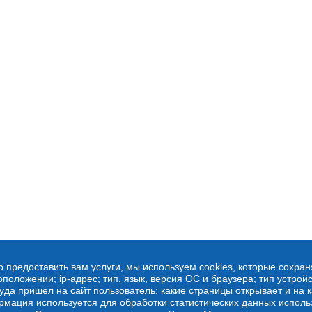
о предоставить вам услуги, мы используем cookies, которые сохра
оложении; ip-адрес; тип, язык, версия ОС и браузера; тип устройс
куда пришел на сайт пользователь; какие страницы открывает и на 
рмация используется для обработки статистических данных испол