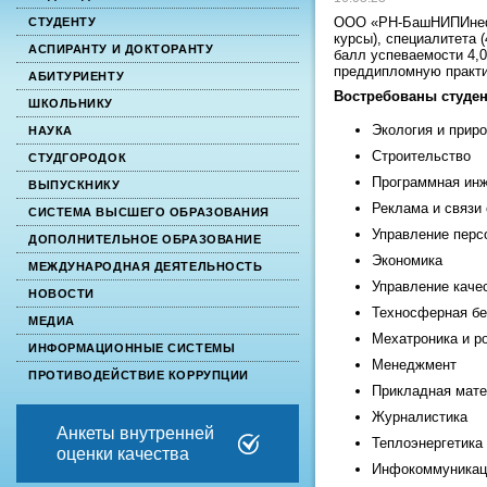
ООО «РН-БашНИПИнефть
СТУДЕНТУ
курсы), специалитета 
АСПИРАНТУ И ДОКТОРАНТУ
балл успеваемости 4,
преддипломную практик
АБИТУРИЕНТУ
Востребованы студен
ШКОЛЬНИКУ
Экология и прир
НАУКА
Строительство
СТУДГОРОДОК
Программная ин
ВЫПУСКНИКУ
Реклама и связи
СИСТЕМА ВЫСШЕГО ОБРАЗОВАНИЯ
Управление перс
ДОПОЛНИТЕЛЬНОЕ ОБРАЗОВАНИЕ
Экономика
МЕЖДУНАРОДНАЯ ДЕЯТЕЛЬНОСТЬ
Управление каче
НОВОСТИ
Техносферная бе
МЕДИА
Мехатроника и р
ИНФОРМАЦИОННЫЕ СИСТЕМЫ
Менеджмент
ПРОТИВОДЕЙСТВИЕ КОРРУПЦИИ
Прикладная мате
Журналистика
Анкеты внутренней
Теплоэнергетика
оценки качества
Инфокоммуникаци