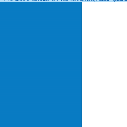
Соглашение об использовании сайта
Политика обработки персональных данных в
© ОГУ, 1999–2026. При использовании материалов сайта
гиперссылка
обязательна!