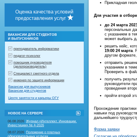
Прикладная геол
Оценка качества условий
Для участия в отбор
предоставления услуг
до 24 марта 202
персональных д
с указанием в т
ВАКАНСИИ ДЛЯ СТУДЕНТОВ
может выбрать д
И ВЫПУСКНИКОВ
решить кейс, ко
преподаватель информатики
19:00 24 марта
. 
другом формате,
педагог-психолог
отправить решен
помощник руководителя
(делопроизводитель)
указанием в тем
Проверить в фай
Специалист сметного отдела
получить резуль
инженер по защите информации
руководители пр
Вакансии для выпускников
проведения втор
Вакансии для студентов
пройти второй э
Центр занятости и карьеры ОГУ
Прохождение практики
навыки под руководств
RSS-
НОВОЕ НА СЕРВЕРЕ
лента
дальнейшего трудоуст
"Новое
06.08.2026
Журнал «Интеллект. Инновации.
на
Инвестиции» № 4-2026
сервере"
Форма заявки
08.07.2026
Положение о платных
Согласие на обработк
образовательных услугах