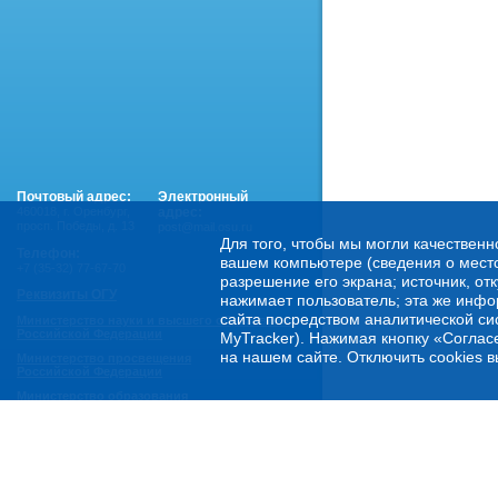
Почтовый адрес:
Электронный
460018
,
г. Оренбург,
адрес:
просп. Победы, д. 13
post@mail.osu.ru
Для того, чтобы мы могли качественн
Телефон:
вашем компьютере (сведения о местоп
+7 (35-32) 77-67-70
разрешение его экрана; источник, от
Реквизиты ОГУ
нажимает пользователь; эта же инфо
сайта посредством аналитической си
Министерство науки и высшего образования
Российской Федерации
MyTracker). Нажимая кнопку «Соглас
на нашем сайте. Отключить cookies в
Министерство просвещения
Российской Федерации
Министерство образования
Оренбургской области
Горячая линия Минобрнауки России:
- по обеспечению правовой и социальной защиты
обучающихся:
8 800 222-55-71 (доб. 1)
- по психологической помощи студенческой