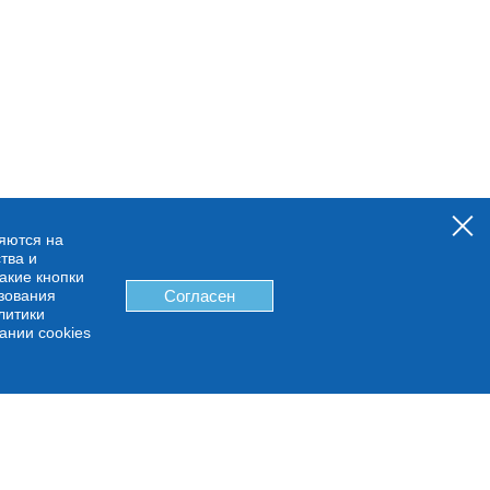
няются на
тва и
какие кнопки
ьзования
Согласен
литики
ании cookies