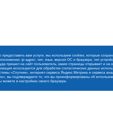
о предоставить вам услуги, мы используем cookies, которые сохра
оложении; ip-адрес; тип, язык, версия ОС и браузера; тип устройс
куда пришел на сайт пользователь; какие страницы открывает и на 
рмация используется для обработки статистических данных испол
стемы «Спутник», интернет-сервиса Яндекс.Метрика и сервиса ана
ен», вы подтверждаете то, что вы проинформированы об использов
ы можете в настройках своего браузера.