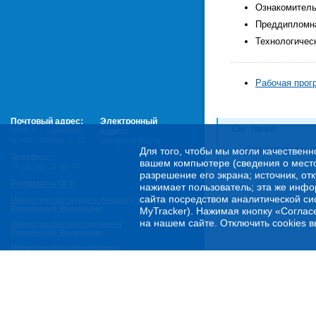
Ознакомитель
Преддипломна
Технологическ
Рабочая прог
Почтовый адрес:
Электронный
Cм. также:
460018
,
г. Оренбург,
адрес:
просп. Победы, д. 13
post@mail.osu.ru
Результаты прием
Для того, чтобы мы могли качественн
Телефон:
вашем компьютере (сведения о местоп
+7 (35-32) 77-67-70
разрешение его экрана; источник, от
Реквизиты ОГУ
нажимает пользователь; эта же инфо
сайта посредством аналитической си
Министерство науки и высшего образования
Российской Федерации
MyTracker). Нажимая кнопку «Соглас
на нашем сайте. Отключить cookies в
Министерство просвещения
Российской Федерации
Министерство образования
Оренбургской области
Горячая линия Минобрнауки России:
- по обеспечению правовой и социальной защиты
обучающихся:
8 800 222-55-71 (доб. 1)
- по психологической помощи студенческой
молодежи:
8 800 222-55-71 (доб. 2)