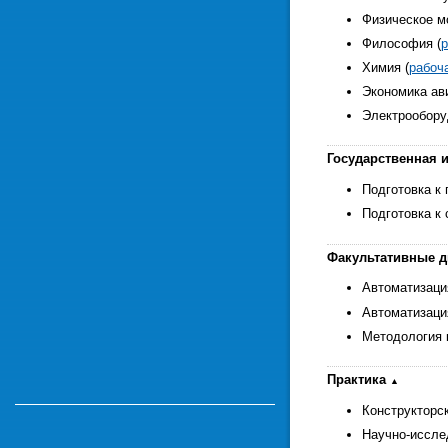
Физическое м
Философия (
р
Химия (
рабоч
Экономика ав
Электрообору
Государственная и
Подготовка к
Подготовка к 
Факультативные 
Автоматизаци
Автоматизаци
Методология 
Практика
Конструкторск
Научно-иссле