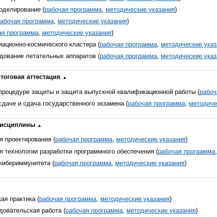
оделирование (
рабочая программа
,
методические указания
)
абочая программа
,
методические указания
)
ая программа
,
методические указания
)
иационно-космического кластера (
рабочая программа
,
методические указ
дование летательных аппаратов (
рабочая программа
,
методические указ
тоговая аттестация
 процедуре защиты и защита выпускной квалификационной работы (
рабоч
сдаче и сдача государственного экзамена (
рабочая программа
,
методиче
дисциплины
я проектирования (
рабочая программа
,
методические указания
)
я технологии разработки программного обеспечения (
рабочая программа
кибериммунитета (
рабочая программа
,
методические указания
)
ая практика (
рабочая программа
,
методические указания
)
довательская работа (
рабочая программа
,
методические указания
)