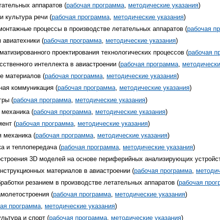
тательных аппаратов (
рабочая программа
,
методические указания
)
и культура речи (
рабочая программа
,
методические указания
)
монтажные процессы в производстве летательных аппаратов (
рабочая п
 авиатехники (
рабочая программа
,
методические указания
)
матизированного проектирования технологических процессов (
рабочая п
сственного интеллекта в авиастроении (
рабочая программа
,
методически
е материалов (
рабочая программа
,
методические указания
)
ная коммуникация (
рабочая программа
,
методические указания
)
гры (
рабочая программа
,
методические указания
)
 механика (
рабочая программа
,
методические указания
)
ент (
рабочая программа
,
методические указания
)
 механика (
рабочая программа
,
методические указания
)
а и теплопередача (
рабочая программа
,
методические указания
)
остроения 3D моделей на основе периферийных анализирующих устройст
онструкционных материалов в авиастроении (
рабочая программа
,
методич
бработки резанием в производстве летательных аппаратов (
рабочая прог
амолетостроения (
рабочая программа
,
методические указания
)
ая программа
,
методические указания
)
льтура и спорт (
рабочая программа
,
методические указания
)