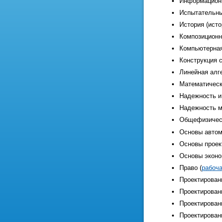
Информационн
Испытательны
История (исто
Композиционн
Компьютерная
Конструкция с
Линейная алге
Математическ
Надежность и 
Надежность м
Общефизическ
Основы автома
Основы проек
Основы эконо
Право (
рабоч
Проектирован
Проектирован
Проектирован
Проектировани