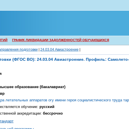
ЯТИЙ
ГРАФИК ЛИКВИДАЦИИ ЗАДОЛЖЕННОСТЕЙ ОБУЧАЮЩИХСЯ
аправления подготовки
|
24.03.04 Авиастроение
|
товки
(ФГОС ВО)
:
24.03.04
Авиастроение
. Профиль:
Самолето-
я
высшее образование (бакалавриат)
авр
ра летательных аппаратов огу имени героя социалистического труда та
ществляется обучение:
русский
рственной аккредитации:
бессрочно
тандарт
тельной программы