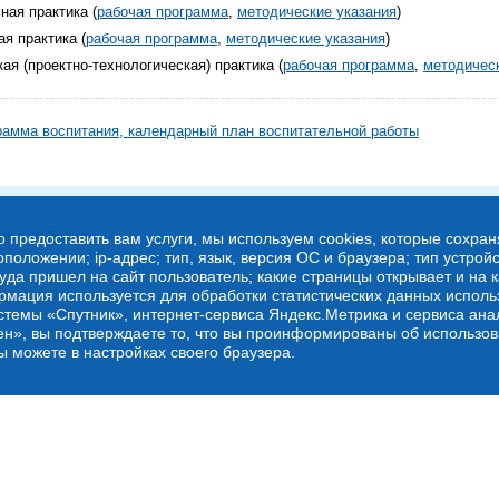
ная практика (
рабочая программа
,
методические указания
)
я практика (
рабочая программа
,
методические указания
)
ая (проектно-технологическая) практика (
рабочая программа
,
методичес
рамма воспитания, календарный план воспитательной работы
а в 2025 году
о предоставить вам услуги, мы используем cookies, которые сохра
оложении; ip-адрес; тип, язык, версия ОС и браузера; тип устройс
куда пришел на сайт пользователь; какие страницы открывает и на 
рмация используется для обработки статистических данных испол
стемы «Спутник», интернет-сервиса Яндекс.Метрика и сервиса ана
ен», вы подтверждаете то, что вы проинформированы об использов
ы можете в настройках своего браузера.