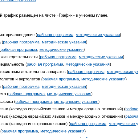
й график
размещен на листе «График» в учебном плане.
материаловедение (
рабочая программа
,
методические указания
)
 (
рабочая программа
,
методические указания
)
(
рабочая программа
,
методические указания
)
 жизнедеятельности (
рабочая программа
,
методические указания
)
пециальность (
рабочая программа
,
методические указания
)
вмосистемы летательных аппаратов (
рабочая программа
,
методические у
олетов и вертолетов (
рабочая программа
,
методические указания
)
 (
рабочая программа
,
методические указания
)
ета (
рабочая программа
,
методические указания
)
рафика (
рабочая программа
,
методические указания
)
язык (кафедра евразийских языков и международных отношений) (
рабоч
язык (кафедра евразийских языков и международных отношений) (
рабоч
язык (кафедра иностранных языков) (
рабочая программа
,
методические 
(
рабочая программа
,
методические указания
)