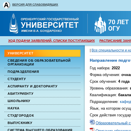
ВЕРСИЯ ДЛЯ СЛАБОВИДЯЩИХ
ХОД ПОДАЧИ ЗАЯВЛЕНИЙ, СПИСКИ ПОСТУПАЮЩИХ
РАСПИСАНИЕ ЗАН
|
Все специальности и н
УНИВЕРСИТЕТ
Направление подго
СВЕДЕНИЯ ОБ ОБРАЗОВАТЕЛЬНОЙ
ОРГАНИЗАЦИИ
Год набора:
2022
ПОДРАЗДЕЛЕНИЯ
Форма обучения:
очна
СТУДЕНТУ
Срок обучения:
4 года
АСПИРАНТУ И ДОКТОРАНТУ
Уровень образования:
АБИТУРИЕНТУ
Квалификация:
бакал
ШКОЛЬНИКУ
Подразделение:
кафед
Язык, на котором осу
НАУКА
Срок действия госуда
СТУДГОРОДОК
Образовательный с
ВЫПУСКНИКУ
СИСТЕМА ВЫСШЕГО ОБРАЗОВАНИЯ
Описание образова