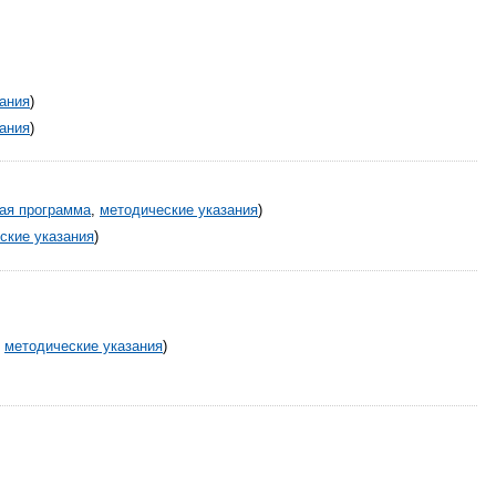
ания
)
ания
)
ая программа
,
методические указания
)
ские указания
)
,
методические указания
)