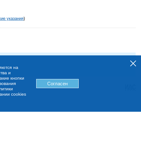
кие указания
)
няются на
тва и
какие кнопки
ьзования
Согласен
литики
ании cookies