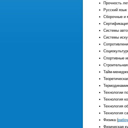
Прочность ле
Русский язык 
Сборочные и 
Сертификация
Системы авто
Системы иску
Сопротивлени
Социокультур
Спортивные и
Строительная
Тайм-менеджм
Теоретическая
Термодинамик
Технологии п
Технология к
Технология о
Технология с
Физика (
рабоч
Физическая ку