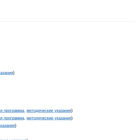
казания
)
ая программа
,
методические указания
)
ая программа
,
методические указания
)
указания
)