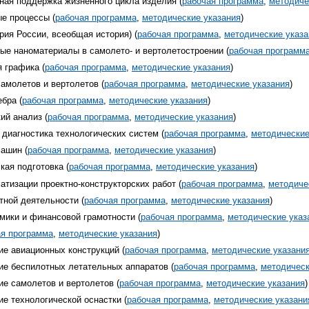
ая поддержка жизненного цикла изделия (
рабочая программа
,
методиче
е процессы (
рабочая программа
,
методические указания
)
рия России, всеобщая история) (
рабочая программа
,
методические указа
ые наноматериалы в самолето- и вертолетостроении (
рабочая программ
 графика (
рабочая программа
,
методические указания
)
амолетов и вертолетов (
рабочая программа
,
методические указания
)
бра (
рабочая программа
,
методические указания
)
ий анализ (
рабочая программа
,
методические указания
)
диагностика технологических систем (
рабочая программа
,
методические
ашин (
рабочая программа
,
методические указания
)
ая подготовка (
рабочая программа
,
методические указания
)
тизации проектно-конструкторских работ (
рабочая программа
,
методиче
тной деятельности (
рабочая программа
,
методические указания
)
мики и финансовой грамотности (
рабочая программа
,
методические указ
ая программа
,
методические указания
)
ие авиационных конструкций (
рабочая программа
,
методические указани
ие беспилотных летательных аппаратов (
рабочая программа
,
методическ
ие самолетов и вертолетов (
рабочая программа
,
методические указания
)
е технологической оснастки (
рабочая программа
,
методические указани