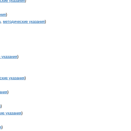
ские указания
)
ния
)
а
,
методические указания
)
 указания
)
ские указания
)
ания
)
я
)
ие указания
)
я
)